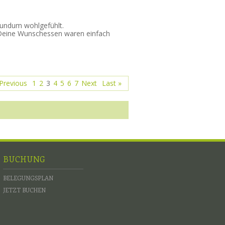
rundum wohlgefühlt.
 Deine Wunschessen waren einfach
Previous
1
2
3
4
5
6
7
Next
Last »
BUCHUNG
BELEGUNGSPLAN
JETZT BUCHEN