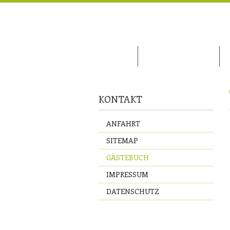
Skip
navigation
HOME
UNSER HAUS
KONTAKT
Skip
ANFAHRT
navigation
SITEMAP
GÄSTEBUCH
IMPRESSUM
DATENSCHUTZ