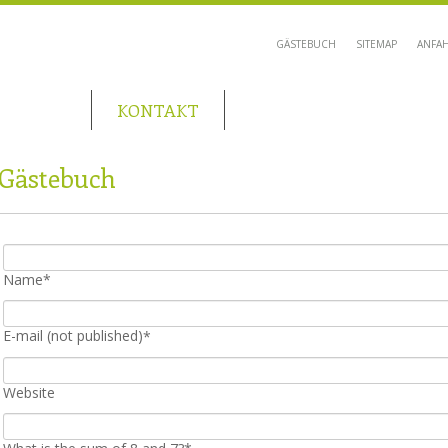
Skip
GÄSTEBUCH
SITEMAP
ANFA
navigation
BILDER
KONTAKT
BUCHUNG
Gästebuch
Mandatory
Name
*
field
Mandatory
E-mail (not published)
*
field
Website