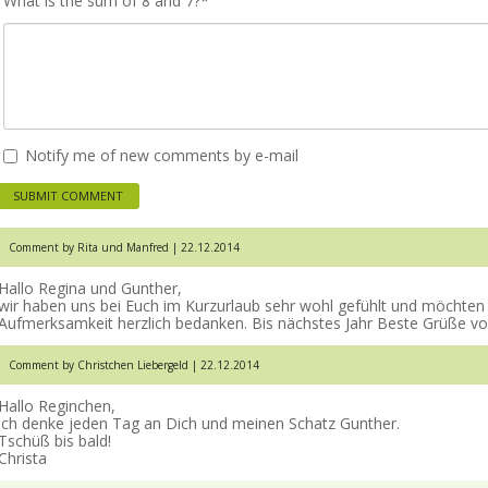
What is the sum of 8 and 7?
*
Notify me of new comments by e-mail
Comment by Rita und Manfred |
22.12.2014
Hallo Regina und Gunther,
wir haben uns bei Euch im Kurzurlaub sehr wohl gefühlt und möchten
Aufmerksamkeit herzlich bedanken. Bis nächstes Jahr Beste Grüße vo
Comment by Christchen Liebergeld |
22.12.2014
Hallo Reginchen,
ich denke jeden Tag an Dich und meinen Schatz Gunther.
Tschüß bis bald!
Christa