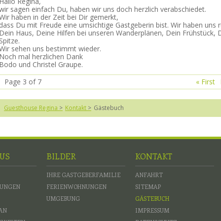
Hallo Regina,
wir sagen einfach Du, haben wir uns doch herzlich verabschiedet.
Wir haben in der Zeit bei Dir gemerkt,
dass Du mit Freude eine umsichtige Gastgeberin bist. Wir haben uns 
Dein Haus, Deine Hilfen bei unseren Wanderplänen, Dein Frühstück,
Spitze.
Wir sehen uns bestimmt wieder.
Noch mal herzlichen Dank
Bodo und Christel Graupe.
Page 3 of 7
« First
Guesthouse Regina
Kontakt
Gästebuch
US
BILDER
KONTAKT
IHRE GASTGEBERFAMILIE
ANFAHRT
NUNGEN
FERIENWOHNUNGEN
SITEMAP
UMGEBUNG
GÄSTEBUCH
AN
IMPRESSUM